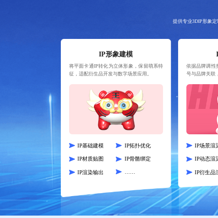
提供专业3DIP形
IP形象建模
将平面卡通IP转化为立体形象，保留萌系特
依据品牌调性
征，适配衍生品开发与数字场景应用。
号与品牌关联
IP基础建模
IP拓扑优化
IP场景渲
IP材质贴图
IP骨骼绑定
IP动态渲
……
IP渲染输出
IP衍生品