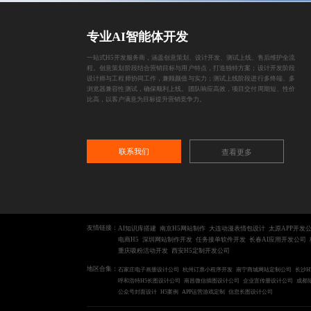
专业AI智能体开发
一站式H5开发服务商，涵盖创意策划、设计开发、测试上线、售后维护全流
程。创意策划阶段结合营销目标与用户特点，打造独特方案；设计开发阶段
设计师与工程师协同工作，兼顾颜值与实力；测试上线阶段进行多终端、多
浏览器兼容性测试，确保顺利上线。团队响应高效，项目交付周期短、性价
比高，以客户满意为目标提升营销竞争力。
联系我们
查看更多
友情链接：
AI知识库搭建
南京H5网站制作
大连动漫表情包设计
太原APP开发
电商H5
深圳网站制作开发
任务接单软件开发
长春AI应用开发公司
重庆吸粉活动开发
西安H5定制开发公司
地区合集：
石家庄电子画册设计公司
杭州订票小程序开发
南宁商城网站定制公司
长沙H
呼和浩特H5长图设计公司
南昌微信插图设计公司
企业宣传册设计公司
成都
公众号封面设计
H5案例
APP运营游戏定制
信息长图设计公司