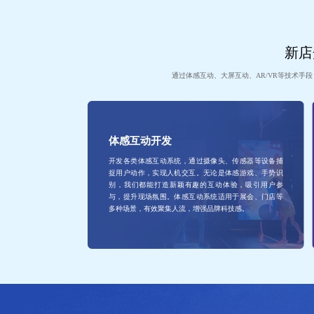
新店
通过体感互动、大屏互动、AR/VR等技术手
体感互动开发
开发各类体感互动系统，通过摄像头、传感器等设备捕
捉用户动作，实现人机交互。无论是体感游戏、手势识
别，我们都能打造新颖有趣的互动体验，吸引用户参
与，提升现场氛围。体感互动系统适用于展会、门店等
多种场景，有效聚集人流，增强品牌科技感。